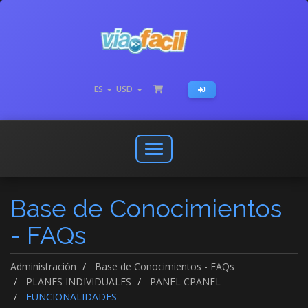
ES
USD
Abrir
o
cerrar
Base de Conocimientos
menú
de
- FAQs
navegación
Administración
Base de Conocimientos - FAQs
PLANES INDIVIDUALES
PANEL CPANEL
FUNCIONALIDADES