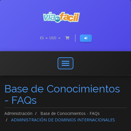
ES
USD
Abrir
o
cerrar
Base de Conocimientos
menú
de
- FAQs
navegación
Administración
Base de Conocimientos - FAQs
ADMINISTRACIÓN DE DOMINIOS INTERNACIONALES