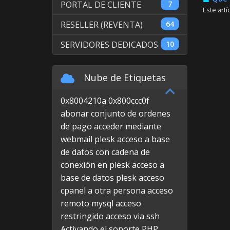
PORTAL DE CLIENTE
7
Este artí
RESELLER (REVENTA)
64
SERVIDORES DEDICADOS
10
Nube de Etiquetas
0x8004210a
0x800ccc0f
abonar conjunto de ordenes
de pago
acceder mediante
webmail plesk
acceso a base
de datos con cadena de
conexión en plesk
acceso a
base de datos plesk
acceso
cpanel a otra persona
acceso
remoto mysql
acceso
restringido
acceso via ssh
Activando el soporte PHP