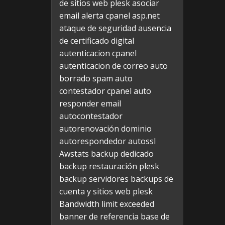
de sitios web plesk
asociar
email alerta cpanel
asp.net
ataque de seguridad
ausencia
de certificado digital
autenticacion cpanel
autenticacion de correo
auto
borrado spam
auto
contestador cpanel
auto
responder email
autocontestador
autorenovación dominio
autorespondedor
autossl
Awstats
backup dedicado
backup restauración plesk
backup servidores
backups de
cuenta y sitios web plesk
Bandwidth limit exceeded
banner de referencia
base de