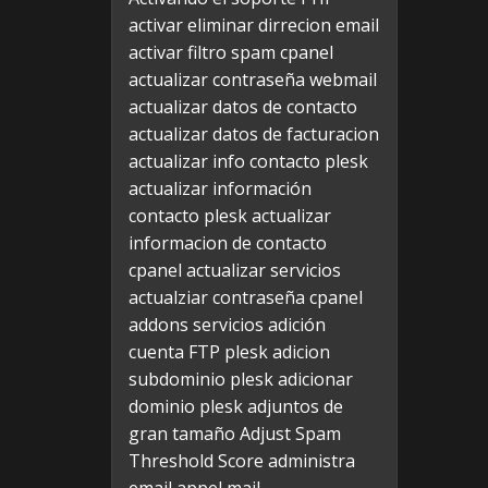
activar eliminar dirrecion email
activar filtro spam cpanel
actualizar contraseña webmail
actualizar datos de contacto
actualizar datos de facturacion
actualizar info contacto plesk
actualizar información
contacto plesk
actualizar
informacion de contacto
cpanel
actualizar servicios
actualziar contraseña cpanel
addons servicios
adición
cuenta FTP plesk
adicion
subdominio plesk
adicionar
dominio plesk
adjuntos de
gran tamaño
Adjust Spam
Threshold Score
administra