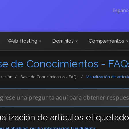
Españo
Web Hosting
Dominios
Complementos
se de Conocimientos - FAQ
tración
Base de Conocimientos - FAQs
Visualización de artícu
ualización de artículos etiquetad
s el phishing, recibo información fraudulenta