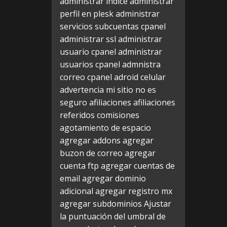
administrar indice
administrar
perfil en plesk
administrar
servicios subcuentas cpanel
administrar ssl
administrar
usuario cpanel
administrar
usuarios cpanel
admnistra
correo cpanel
adroid celular
advertencia mi sitio no es
seguro
afiliaciones
afiliaciones
referidos comisiones
agotamiento de espacio
agregar addons
agregar
buzon de correo
agregar
cuenta ftp
agregar cuentas de
email
agregar dominio
adicional
agregar registro mx
agregar subdominios
Ajustar
la puntuación del umbral de