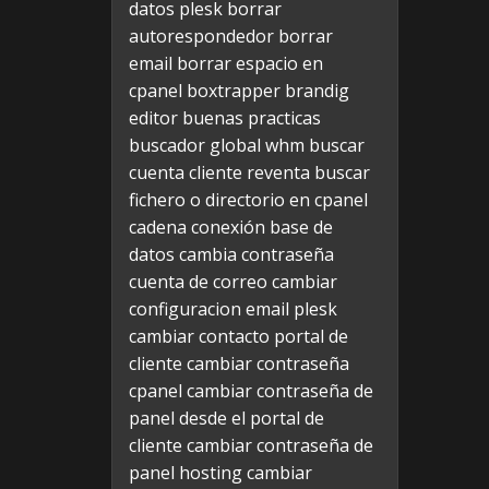
datos plesk
borrar
autorespondedor
borrar
email
borrar espacio en
cpanel
boxtrapper
brandig
editor
buenas practicas
buscador global whm
buscar
cuenta cliente reventa
buscar
fichero o directorio en cpanel
cadena conexión base de
datos
cambia contraseña
cuenta de correo
cambiar
configuracion email plesk
cambiar contacto portal de
cliente
cambiar contraseña
cpanel
cambiar contraseña de
panel desde el portal de
cliente
cambiar contraseña de
panel hosting
cambiar