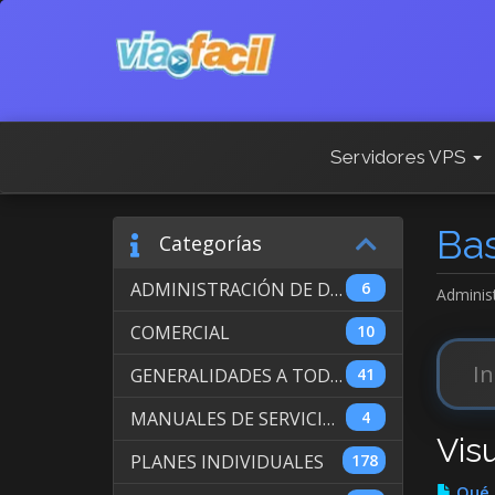
Servidores VPS
Ba
Categorías
ADMINISTRACIÓN DE DOMINIOS INTERNACIONALES
6
Adminis
COMERCIAL
10
GENERALIDADES A TODOS LOS SERVICIOS
41
MANUALES DE SERVICIO DE WEB HOSTING
4
Vis
PLANES INDIVIDUALES
178
Qué e