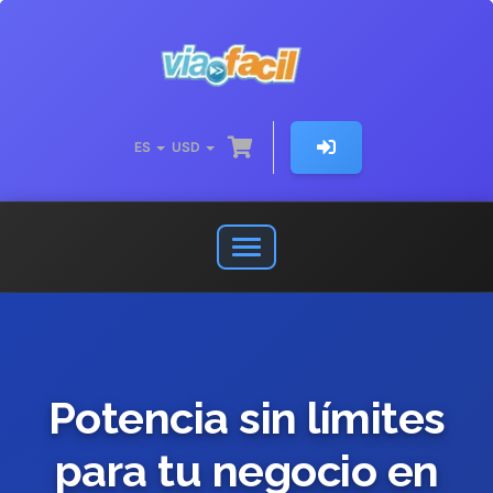
ES
USD
Abrir
o
cerrar
menú
de
navegación
Potencia sin límites
para tu negocio en