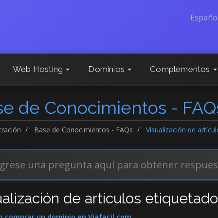
Españo
Web Hosting
Dominios
Complementos
se de Conocimientos - FAQ
tración
Base de Conocimientos - FAQs
Visualización de artíc
ualización de artículos etiquetad
 comprar un dominio en Viafacil.com