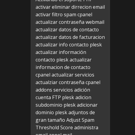
activar eliminar dirrecion email
activar filtro spam cpanel
actualizar contraseña webmail
actualizar datos de contacto
actualizar datos de facturacion
actualizar info contacto plesk
actualizar información
contacto plesk
actualizar
informacion de contacto
cpanel
actualizar servicios
actualziar contraseña cpanel
addons servicios
adición
cuenta FTP plesk
adicion
subdominio plesk
adicionar
dominio plesk
adjuntos de
gran tamaño
Adjust Spam
Threshold Score
administra