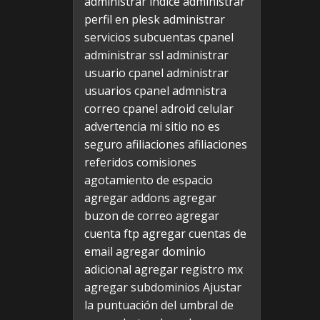
administrar indice
administrar
perfil en plesk
administrar
servicios subcuentas cpanel
administrar ssl
administrar
usuario cpanel
administrar
usuarios cpanel
admnistra
correo cpanel
adroid celular
advertencia mi sitio no es
seguro
afiliaciones
afiliaciones
referidos comisiones
agotamiento de espacio
agregar addons
agregar
buzon de correo
agregar
cuenta ftp
agregar cuentas de
email
agregar dominio
adicional
agregar registro mx
agregar subdominios
Ajustar
la puntuación del umbral de