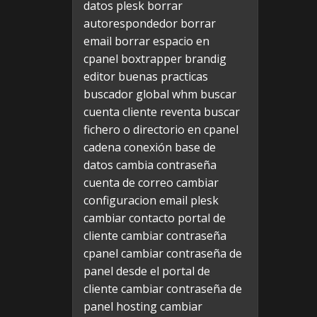
datos plesk
borrar
autorespondedor
borrar
email
borrar espacio en
cpanel
boxtrapper
brandig
editor
buenas practicas
buscador global whm
buscar
cuenta cliente reventa
buscar
fichero o directorio en cpanel
cadena conexión base de
datos
cambia contraseña
cuenta de correo
cambiar
configuracion email plesk
cambiar contacto portal de
cliente
cambiar contraseña
cpanel
cambiar contraseña de
panel desde el portal de
cliente
cambiar contraseña de
panel hosting
cambiar