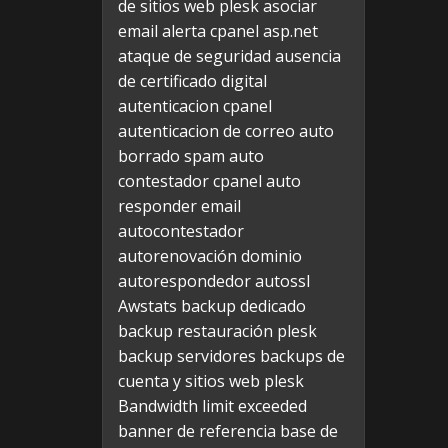
de sitios web plesk
asociar
email alerta cpanel
asp.net
ataque de seguridad
ausencia
de certificado digital
autenticacion cpanel
autenticacion de correo
auto
borrado spam
auto
contestador cpanel
auto
responder email
autocontestador
autorenovación dominio
autorespondedor
autossl
Awstats
backup dedicado
backup restauración plesk
backup servidores
backups de
cuenta y sitios web plesk
Bandwidth limit exceeded
banner de referencia
base de