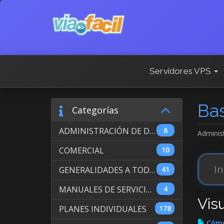
Servidores VPS
Ba
Categorías
ADMINISTRACIÓN DE DOMINIOS INTERNACIONALES
6
Adminis
COMERCIAL
10
GENERALIDADES A TODOS LOS SERVICIOS
41
MANUALES DE SERVICIO DE WEB HOSTING
4
Vis
PLANES INDIVIDUALES
178
Cómo