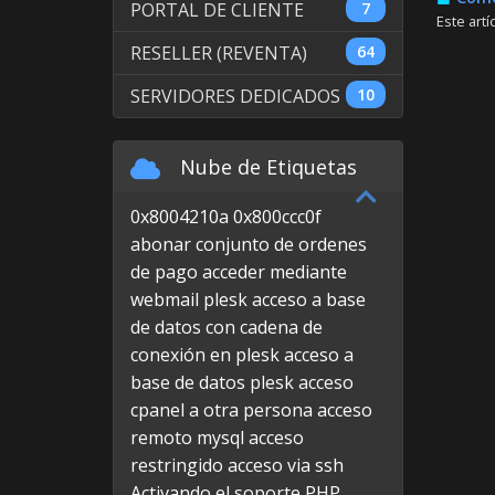
PORTAL DE CLIENTE
7
Este artí
RESELLER (REVENTA)
64
SERVIDORES DEDICADOS
10
Nube de Etiquetas
0x8004210a
0x800ccc0f
abonar conjunto de ordenes
de pago
acceder mediante
webmail plesk
acceso a base
de datos con cadena de
conexión en plesk
acceso a
base de datos plesk
acceso
cpanel a otra persona
acceso
remoto mysql
acceso
restringido
acceso via ssh
Activando el soporte PHP