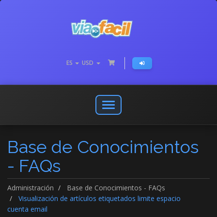
ES
USD
Abrir
o
cerrar
Base de Conocimientos
menú
de
- FAQs
navegación
Administración
Base de Conocimientos - FAQs
Visualización de artículos etiquetados limite espacio
cuenta email