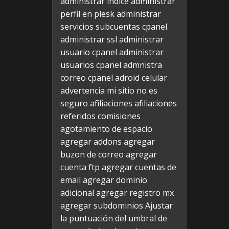
administrar indice
administrar
perfil en plesk
administrar
servicios subcuentas cpanel
administrar ssl
administrar
usuario cpanel
administrar
usuarios cpanel
admnistra
correo cpanel
adroid celular
advertencia mi sitio no es
seguro
afiliaciones
afiliaciones
referidos comisiones
agotamiento de espacio
agregar addons
agregar
buzon de correo
agregar
cuenta ftp
agregar cuentas de
email
agregar dominio
adicional
agregar registro mx
agregar subdominios
Ajustar
la puntuación del umbral de