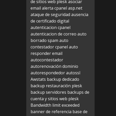
de sitios web plesk
asociar
email alerta cpanel
asp.net
ataque de seguridad
ausencia
de certificado digital
autenticacion cpanel
autenticacion de correo
auto
borrado spam
auto
contestador cpanel
auto
responder email
autocontestador
autorenovación dominio
autorespondedor
autossl
Awstats
backup dedicado
backup restauración plesk
backup servidores
backups de
cuenta y sitios web plesk
Bandwidth limit exceeded
banner de referencia
base de