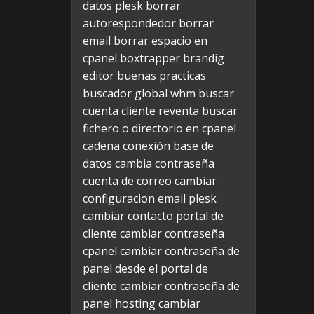
datos plesk
borrar
autorespondedor
borrar
email
borrar espacio en
cpanel
boxtrapper
brandig
editor
buenas practicas
buscador global whm
buscar
cuenta cliente reventa
buscar
fichero o directorio en cpanel
cadena conexión base de
datos
cambia contraseña
cuenta de correo
cambiar
configuracion email plesk
cambiar contacto portal de
cliente
cambiar contraseña
cpanel
cambiar contraseña de
panel desde el portal de
cliente
cambiar contraseña de
panel hosting
cambiar