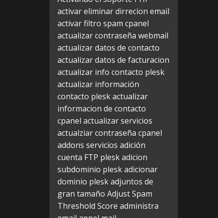
activar eliminar dirrecion email
activar filtro spam cpanel
actualizar contraseña webmail
actualizar datos de contacto
actualizar datos de facturacion
actualizar info contacto plesk
actualizar información
contacto plesk
actualizar
informacion de contacto
cpanel
actualizar servicios
actualziar contraseña cpanel
addons servicios
adición
cuenta FTP plesk
adicion
subdominio plesk
adicionar
dominio plesk
adjuntos de
gran tamaño
Adjust Spam
Threshold Score
administra