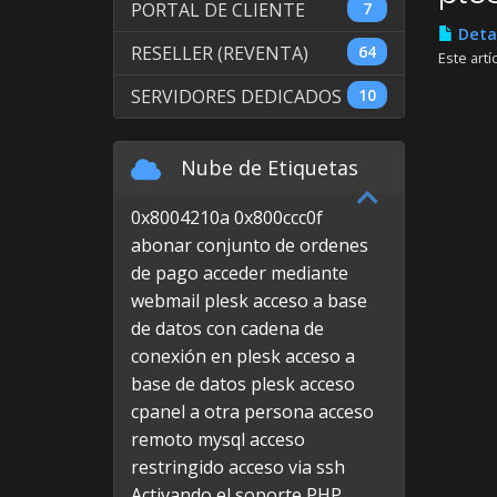
PORTAL DE CLIENTE
7
Detal
RESELLER (REVENTA)
64
Este artí
SERVIDORES DEDICADOS
10
Nube de Etiquetas
0x8004210a
0x800ccc0f
abonar conjunto de ordenes
de pago
acceder mediante
webmail plesk
acceso a base
de datos con cadena de
conexión en plesk
acceso a
base de datos plesk
acceso
cpanel a otra persona
acceso
remoto mysql
acceso
restringido
acceso via ssh
Activando el soporte PHP