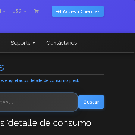
l
USD
Acceso Clientes
Soporte
Contáctanos
s
los etiquetados detalle de consumo plesk
os 'detalle de consumo