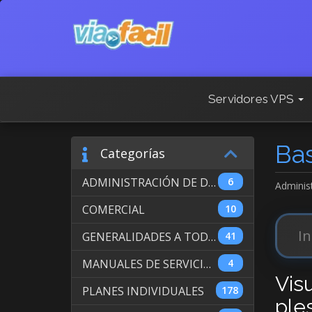
Servidores VPS
Ba
Categorías
ADMINISTRACIÓN DE DOMINIOS INTERNACIONALES
6
Adminis
COMERCIAL
10
GENERALIDADES A TODOS LOS SERVICIOS
41
MANUALES DE SERVICIO DE WEB HOSTING
4
Vis
PLANES INDIVIDUALES
178
ple