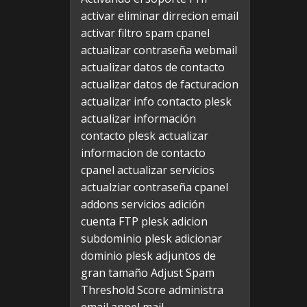
activar eliminar dirrecion email
activar filtro spam cpanel
actualizar contraseña webmail
actualizar datos de contacto
actualizar datos de facturacion
actualizar info contacto plesk
actualizar información
contacto plesk
actualizar
informacion de contacto
cpanel
actualizar servicios
actualziar contraseña cpanel
addons servicios
adición
cuenta FTP plesk
adicion
subdominio plesk
adicionar
dominio plesk
adjuntos de
gran tamaño
Adjust Spam
Threshold Score
administra