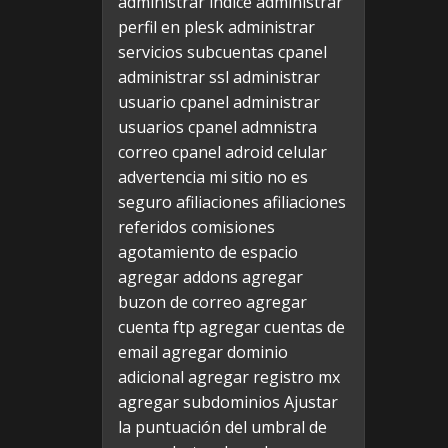
administrar indice
administrar
perfil en plesk
administrar
servicios subcuentas cpanel
administrar ssl
administrar
usuario cpanel
administrar
usuarios cpanel
admnistra
correo cpanel
adroid celular
advertencia mi sitio no es
seguro
afiliaciones
afiliaciones
referidos comisiones
agotamiento de espacio
agregar addons
agregar
buzon de correo
agregar
cuenta ftp
agregar cuentas de
email
agregar dominio
adicional
agregar registro mx
agregar subdominios
Ajustar
la puntuación del umbral de