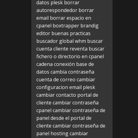
datos plesk
borrar
autorespondedor
borrar
email
borrar espacio en
cpanel
boxtrapper
brandig
editor
buenas practicas
buscador global whm
buscar
cuenta cliente reventa
buscar
fichero o directorio en cpanel
cadena conexión base de
datos
cambia contraseña
cuenta de correo
cambiar
configuracion email plesk
cambiar contacto portal de
cliente
cambiar contraseña
cpanel
cambiar contraseña de
panel desde el portal de
cliente
cambiar contraseña de
panel hosting
cambiar