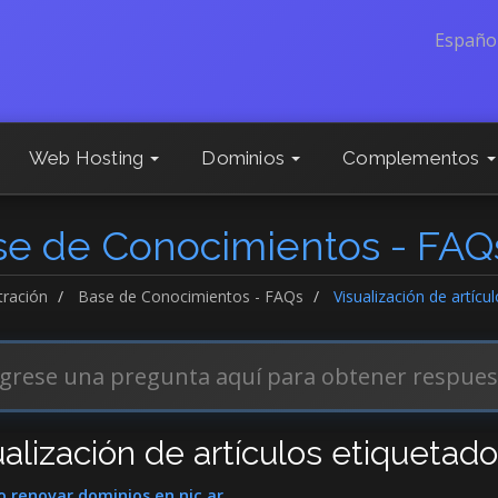
Españo
Web Hosting
Dominios
Complementos
se de Conocimientos - FAQ
tración
Base de Conocimientos - FAQs
Visualización de artícu
ualización de artículos etiquetado
renovar dominios en nic.ar