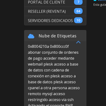
PORTAL DE CLIENTE
7
Esta guía
RESELLER (REVENTA)
64
SERVIDORES DEDICADOS
10
Nube de Etiquetas
0x8004210a
0x800ccc0f
abonar conjunto de ordenes
de pago
acceder mediante
webmail plesk
acceso a base
de datos con cadena de
conexión en plesk
acceso a
base de datos plesk
acceso
cpanel a otra persona
acceso
remoto mysql
acceso
restringido
acceso via ssh
Activando el soporte PHP