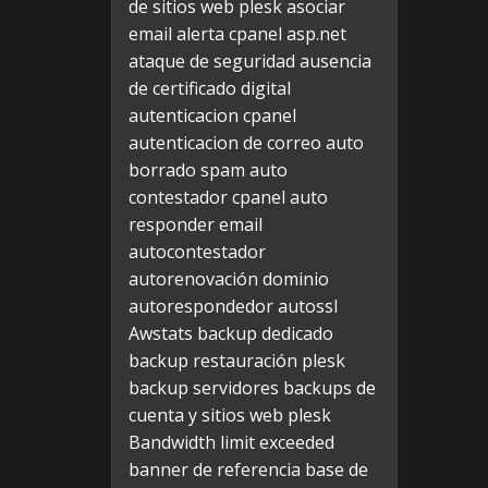
de sitios web plesk
asociar
email alerta cpanel
asp.net
ataque de seguridad
ausencia
de certificado digital
autenticacion cpanel
autenticacion de correo
auto
borrado spam
auto
contestador cpanel
auto
responder email
autocontestador
autorenovación dominio
autorespondedor
autossl
Awstats
backup dedicado
backup restauración plesk
backup servidores
backups de
cuenta y sitios web plesk
Bandwidth limit exceeded
banner de referencia
base de