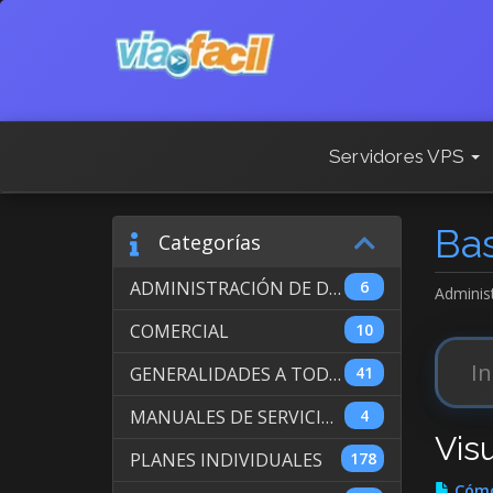
Servidores VPS
Ba
Categorías
ADMINISTRACIÓN DE DOMINIOS INTERNACIONALES
6
Adminis
COMERCIAL
10
GENERALIDADES A TODOS LOS SERVICIOS
41
MANUALES DE SERVICIO DE WEB HOSTING
4
Vis
PLANES INDIVIDUALES
178
Cómo 