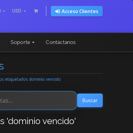
l
USD
Acceso Clientes
Soporte
Contáctanos
s
los etiquetados dominio vencido
s 'dominio vencido'