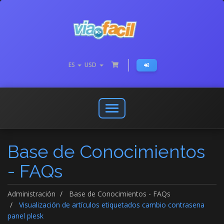
ES
USD
Abrir
o
cerrar
Base de Conocimientos
menú
de
- FAQs
navegación
Administración
Base de Conocimientos - FAQs
Visualización de artículos etiquetados cambio contrasena
panel plesk