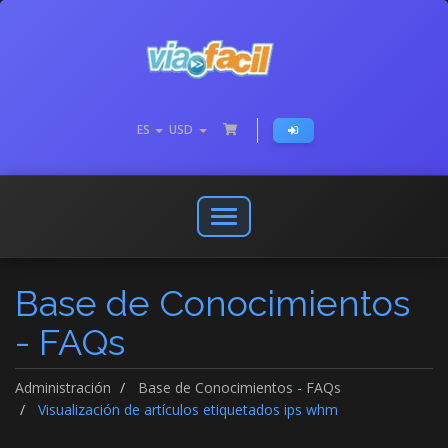
ES
USD
Abrir
o
cerrar
Base de Conocimientos
menú
de
- FAQs
navegación
Administración
Base de Conocimientos - FAQs
Visualización de artículos etiquetados ips whm