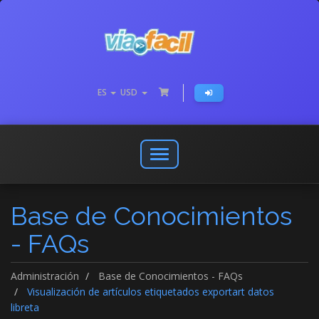
ES
USD
Abrir
o
cerrar
Base de Conocimientos
menú
de
- FAQs
navegación
Administración
Base de Conocimientos - FAQs
Visualización de artículos etiquetados exportart datos
libreta