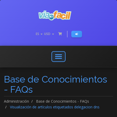
ES
USD
Abrir
o
cerrar
Base de Conocimientos
menú
de
- FAQs
navegación
Administración
Base de Conocimientos - FAQs
Visualización de artículos etiquetados delegacion dns