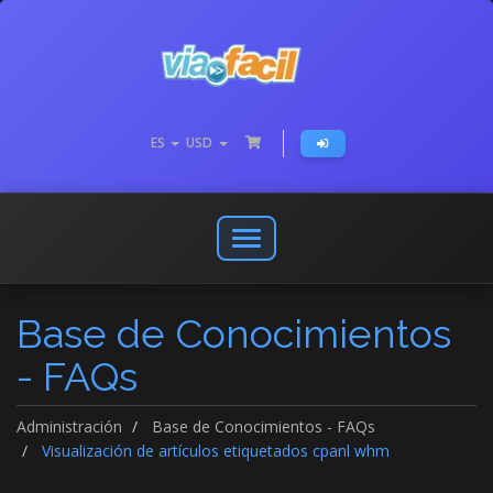
ES
USD
Abrir
o
cerrar
Base de Conocimientos
menú
de
- FAQs
navegación
Administración
Base de Conocimientos - FAQs
Visualización de artículos etiquetados cpanl whm