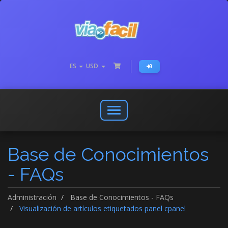
ES
USD
Abrir
o
cerrar
Base de Conocimientos
menú
de
- FAQs
navegación
Administración
Base de Conocimientos - FAQs
Visualización de artículos etiquetados panel cpanel