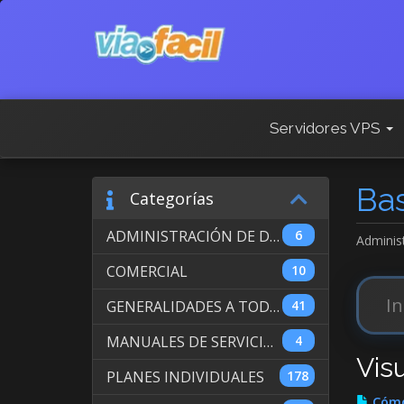
Servidores VPS
Ba
Categorías
ADMINISTRACIÓN DE DOMINIOS INTERNACIONALES
6
Adminis
COMERCIAL
10
GENERALIDADES A TODOS LOS SERVICIOS
41
MANUALES DE SERVICIO DE WEB HOSTING
4
Vis
PLANES INDIVIDUALES
178
Cómo 