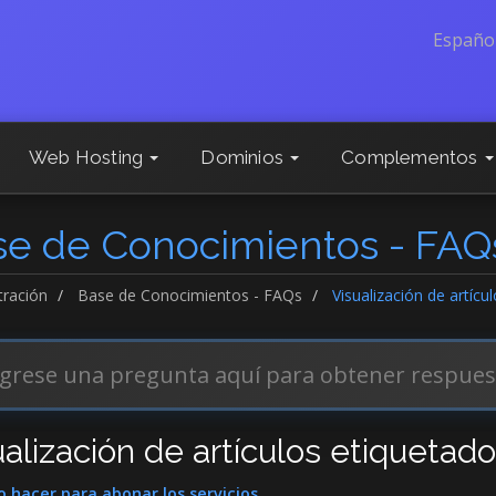
Españo
Web Hosting
Dominios
Complementos
se de Conocimientos - FAQ
tración
Base de Conocimientos - FAQs
Visualización de artíc
ualización de artículos etiquetad
hacer para abonar los servicios