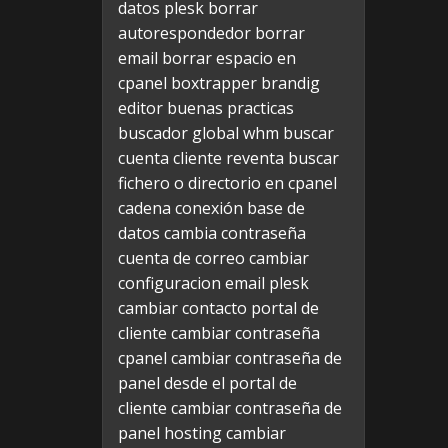
datos plesk
borrar
autorespondedor
borrar
email
borrar espacio en
cpanel
boxtrapper
brandig
editor
buenas practicas
buscador global whm
buscar
cuenta cliente reventa
buscar
fichero o directorio en cpanel
cadena conexión base de
datos
cambia contraseña
cuenta de correo
cambiar
configuracion email plesk
cambiar contacto portal de
cliente
cambiar contraseña
cpanel
cambiar contraseña de
panel desde el portal de
cliente
cambiar contraseña de
panel hosting
cambiar