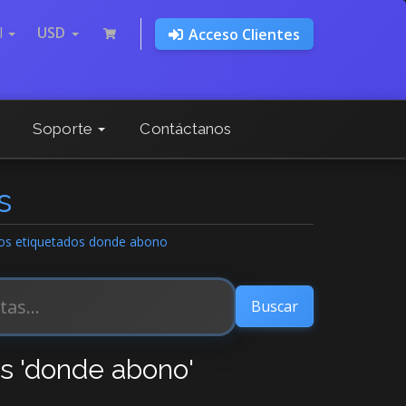
l
USD
Acceso Clientes
Soporte
Contáctanos
s
ulos etiquetados donde abono
os 'donde abono'