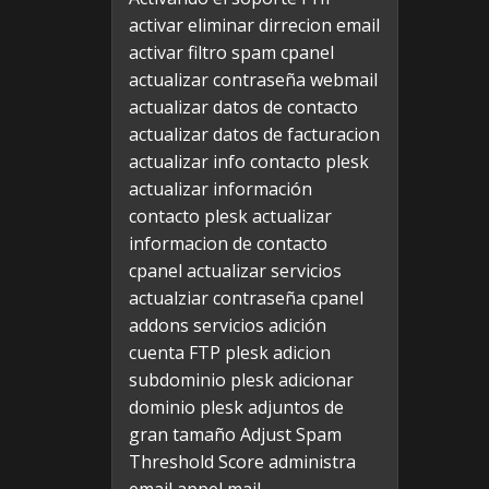
activar eliminar dirrecion email
activar filtro spam cpanel
actualizar contraseña webmail
actualizar datos de contacto
actualizar datos de facturacion
actualizar info contacto plesk
actualizar información
contacto plesk
actualizar
informacion de contacto
cpanel
actualizar servicios
actualziar contraseña cpanel
addons servicios
adición
cuenta FTP plesk
adicion
subdominio plesk
adicionar
dominio plesk
adjuntos de
gran tamaño
Adjust Spam
Threshold Score
administra