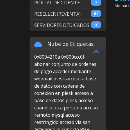
PORTAL DE CLIENTE
7
Abonar tu
RESELLER (REVENTA)
64
SERVIDORES DEDICADOS
10
Nube de Etiquetas
0x8004210a
0x800ccc0f
abonar conjunto de ordenes
de pago
acceder mediante
webmail plesk
acceso a base
de datos con cadena de
conexión en plesk
acceso a
base de datos plesk
acceso
cpanel a otra persona
acceso
remoto mysql
acceso
restringido
acceso via ssh
Activando el soporte PHP