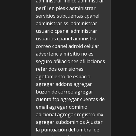
administrar indice
administrar
perfil en plesk
administrar
servicios subcuentas cpanel
administrar ssl
administrar
usuario cpanel
administrar
usuarios cpanel
admnistra
correo cpanel
adroid celular
advertencia mi sitio no es
seguro
afiliaciones
afiliaciones
referidos comisiones
agotamiento de espacio
agregar addons
agregar
buzon de correo
agregar
cuenta ftp
agregar cuentas de
email
agregar dominio
adicional
agregar registro mx
agregar subdominios
Ajustar
la puntuación del umbral de