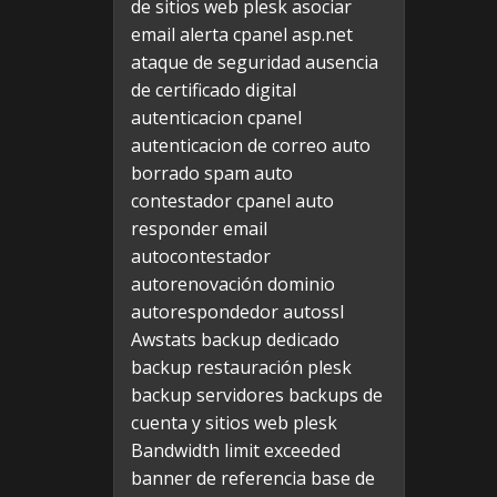
de sitios web plesk
asociar
email alerta cpanel
asp.net
ataque de seguridad
ausencia
de certificado digital
autenticacion cpanel
autenticacion de correo
auto
borrado spam
auto
contestador cpanel
auto
responder email
autocontestador
autorenovación dominio
autorespondedor
autossl
Awstats
backup dedicado
backup restauración plesk
backup servidores
backups de
cuenta y sitios web plesk
Bandwidth limit exceeded
banner de referencia
base de