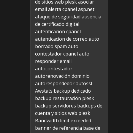
de sitios web plesk
asociar
email alerta cpanel
asp.net
ataque de seguridad
ausencia
de certificado digital
autenticacion cpanel
autenticacion de correo
auto
borrado spam
auto
contestador cpanel
auto
responder email
autocontestador
autorenovación dominio
autorespondedor
autossl
Awstats
backup dedicado
backup restauración plesk
backup servidores
backups de
cuenta y sitios web plesk
Bandwidth limit exceeded
banner de referencia
base de