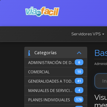
Servidores VPS
Ba
Categorías
ADMINISTRACIÓN DE DOMINIOS INTERNACIONALES
6
Adminis
COMERCIAL
10
GENERALIDADES A TODOS LOS SERVICIOS
41
MANUALES DE SERVICIO DE WEB HOSTING
4
Visu
PLANES INDIVIDUALES
178
men