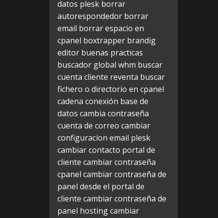
datos plesk
borrar
autorespondedor
borrar
email
borrar espacio en
cpanel
boxtrapper
brandig
editor
buenas practicas
buscador global whm
buscar
cuenta cliente reventa
buscar
fichero o directorio en cpanel
cadena conexión base de
datos
cambia contraseña
cuenta de correo
cambiar
configuracion email plesk
cambiar contacto portal de
cliente
cambiar contraseña
cpanel
cambiar contraseña de
panel desde el portal de
cliente
cambiar contraseña de
panel hosting
cambiar