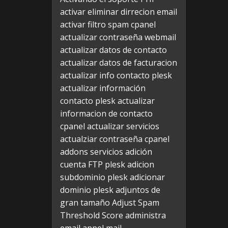
activar eliminar dirrecion email
activar filtro spam cpanel
actualizar contraseña webmail
actualizar datos de contacto
actualizar datos de facturacion
actualizar info contacto plesk
actualizar información
contacto plesk
actualizar
informacion de contacto
cpanel
actualizar servicios
actualziar contraseña cpanel
addons servicios
adición
cuenta FTP plesk
adicion
subdominio plesk
adicionar
dominio plesk
adjuntos de
gran tamaño
Adjust Spam
Threshold Score
administra