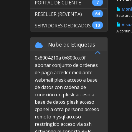
PORTAL DE CLIENTE
7
Monit
RESELLER (REVENTA)
64
Este art
Visua
SERVIDORES DEDICADOS
10
A continu
Nube de Etiquetas
0x8004210a
0x800ccc0f
abonar conjunto de ordenes
de pago
acceder mediante
webmail plesk
acceso a base
de datos con cadena de
conexión en plesk
acceso a
base de datos plesk
acceso
cpanel a otra persona
acceso
remoto mysql
acceso
restringido
acceso via ssh
Activando el soporte PHP