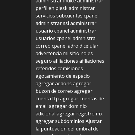
administrar indice
administrar
perfil en plesk
administrar
servicios subcuentas cpanel
administrar ssl
administrar
usuario cpanel
administrar
usuarios cpanel
admnistra
correo cpanel
adroid celular
advertencia mi sitio no es
seguro
afiliaciones
afiliaciones
referidos comisiones
agotamiento de espacio
agregar addons
agregar
buzon de correo
agregar
cuenta ftp
agregar cuentas de
email
agregar dominio
adicional
agregar registro mx
agregar subdominios
Ajustar
la puntuación del umbral de