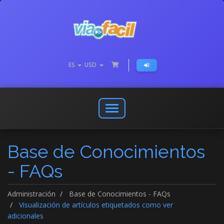
ES
USD
Abrir
o
cerrar
Base de Conocimientos
menú
de
- FAQs
navegación
Administración
Base de Conocimientos - FAQs
Visualización de artículos etiquetados como ver
adicionales