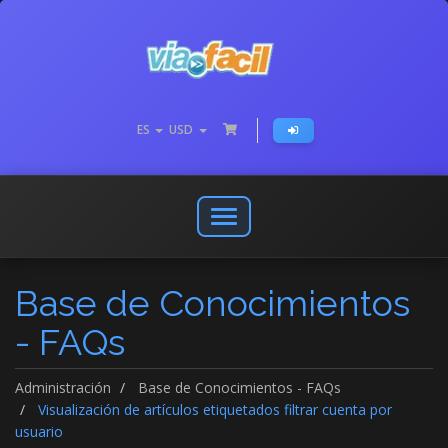
ES
USD
Abrir
o
cerrar
Base de Conocimientos
menú
de
- FAQs
navegación
Administración
Base de Conocimientos - FAQs
Visualización de artículos etiquetados filtrar cuenta por
usuario