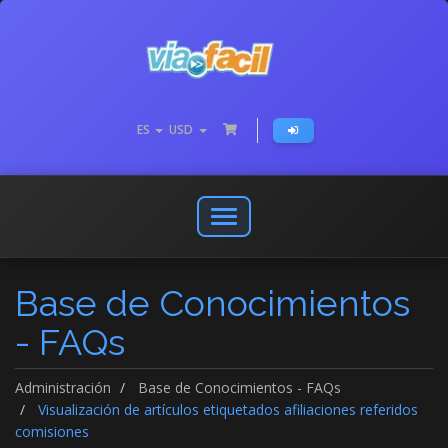
ES
USD
Abrir
o
cerrar
Base de Conocimientos
menú
de
- FAQs
navegación
Administración
Base de Conocimientos - FAQs
Visualización de artículos etiquetados afiliaciones referidos
comisiones