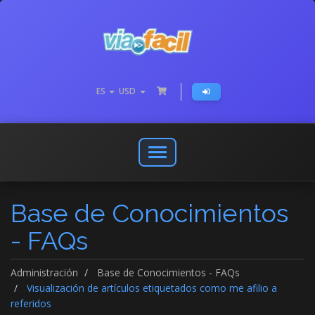
ES
USD
Abrir
o
cerrar
Base de Conocimientos
menú
de
- FAQs
navegación
Administración
Base de Conocimientos - FAQs
Visualización de artículos etiquetados como me afilio a
referidos