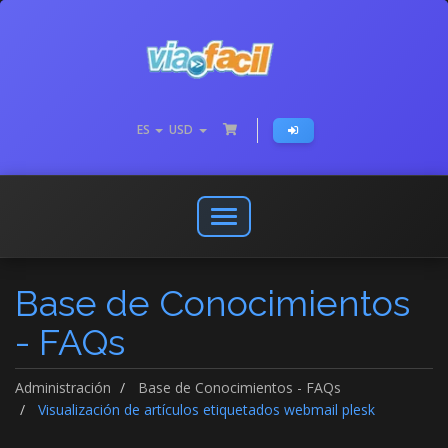
ES
USD
Abrir
o
cerrar
Base de Conocimientos
menú
de
- FAQs
navegación
Administración
Base de Conocimientos - FAQs
Visualización de artículos etiquetados webmail plesk