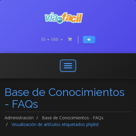
ES
USD
Abrir
o
cerrar
Base de Conocimientos
menú
de
- FAQs
navegación
Administración
Base de Conocimientos - FAQs
Visualización de artículos etiquetados phplist