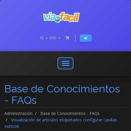
ES
USD
Abrir
o
cerrar
Base de Conocimientos
menú
de
- FAQs
navegación
Administración
Base de Conocimientos - FAQs
Visualización de artículos etiquetados configurar casillas
outlook