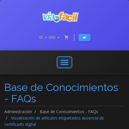
ES
USD
Abrir
o
cerrar
Base de Conocimientos
menú
de
- FAQs
navegación
Administración
Base de Conocimientos - FAQs
Visualización de artículos etiquetados ausencia de
certificado digital