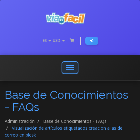
ES
USD
Abrir
o
cerrar
Base de Conocimientos
menú
de
- FAQs
navegación
Administración
Base de Conocimientos - FAQs
Visualización de artículos etiquetados creacion alias de
correo en plesk