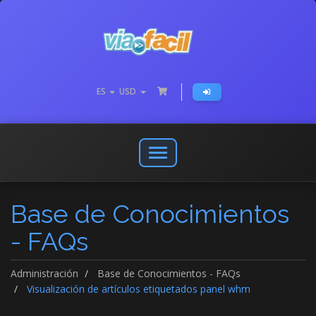
ES
USD
Abrir
o
cerrar
Base de Conocimientos
menú
de
- FAQs
navegación
Administración
Base de Conocimientos - FAQs
Visualización de artículos etiquetados panel whm