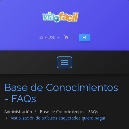
ES
USD
Abrir
o
cerrar
Base de Conocimientos
menú
de
- FAQs
navegación
Administración
Base de Conocimientos - FAQs
Visualización de artículos etiquetados quiero pagar