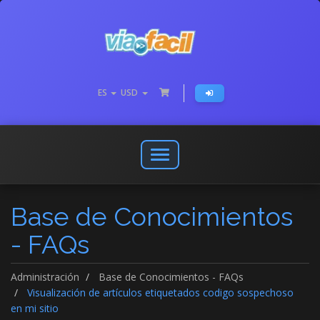
ES
USD
Abrir
o
cerrar
Base de Conocimientos
menú
de
- FAQs
navegación
Administración
Base de Conocimientos - FAQs
Visualización de artículos etiquetados codigo sospechoso
en mi sitio