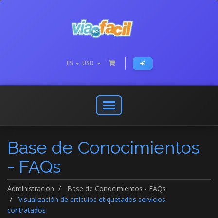
ES
USD
Abrir
o
cerrar
Base de Conocimientos
menú
de
- FAQs
navegación
Administración
Base de Conocimientos - FAQs
Visualización de artículos etiquetados servicios
contratados