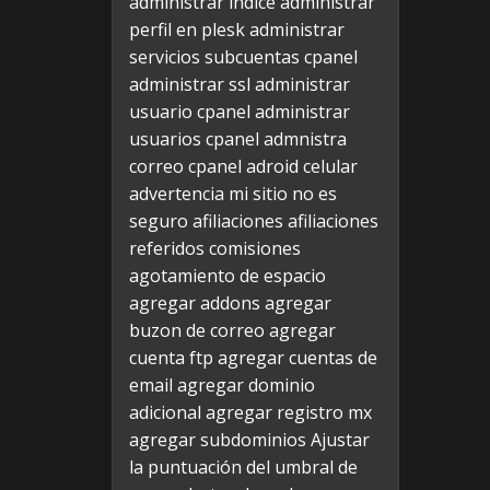
administrar indice
administrar
perfil en plesk
administrar
servicios subcuentas cpanel
administrar ssl
administrar
usuario cpanel
administrar
usuarios cpanel
admnistra
correo cpanel
adroid celular
advertencia mi sitio no es
seguro
afiliaciones
afiliaciones
referidos comisiones
agotamiento de espacio
agregar addons
agregar
buzon de correo
agregar
cuenta ftp
agregar cuentas de
email
agregar dominio
adicional
agregar registro mx
agregar subdominios
Ajustar
la puntuación del umbral de