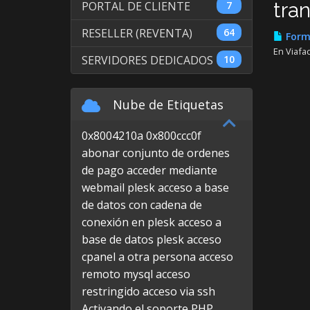
tra
PORTAL DE CLIENTE
7
RESELLER (REVENTA)
64
Forma
En Viafa
SERVIDORES DEDICADOS
10
Nube de Etiquetas
0x8004210a
0x800ccc0f
abonar conjunto de ordenes
de pago
acceder mediante
webmail plesk
acceso a base
de datos con cadena de
conexión en plesk
acceso a
base de datos plesk
acceso
cpanel a otra persona
acceso
remoto mysql
acceso
restringido
acceso via ssh
Activando el soporte PHP