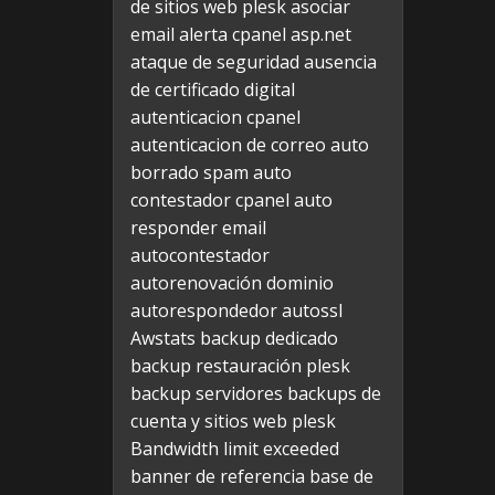
de sitios web plesk
asociar
email alerta cpanel
asp.net
ataque de seguridad
ausencia
de certificado digital
autenticacion cpanel
autenticacion de correo
auto
borrado spam
auto
contestador cpanel
auto
responder email
autocontestador
autorenovación dominio
autorespondedor
autossl
Awstats
backup dedicado
backup restauración plesk
backup servidores
backups de
cuenta y sitios web plesk
Bandwidth limit exceeded
banner de referencia
base de