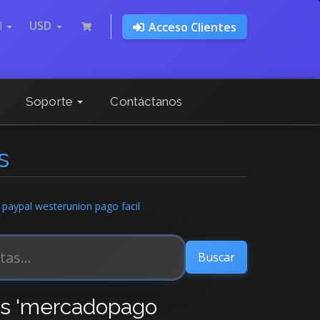
l
USD
Acceso Clientes
Soporte
Contáctanos
s
 paypal westerunion pago facil
dos 'mercadopago