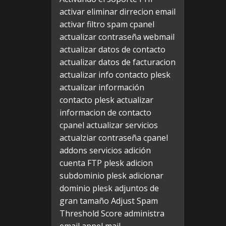
activar eliminar dirrecion email
activar filtro spam cpanel
actualizar contraseña webmail
actualizar datos de contacto
actualizar datos de facturacion
actualizar info contacto plesk
actualizar información
contacto plesk
actualizar
informacion de contacto
cpanel
actualizar servicios
actualziar contraseña cpanel
addons servicios
adición
cuenta FTP plesk
adicion
subdominio plesk
adicionar
dominio plesk
adjuntos de
gran tamaño
Adjust Spam
Threshold Score
administra