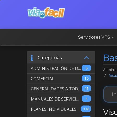
Servidores VPS
Ba
Categorías
ADMINISTRACIÓN DE DOMINIOS INTERNACIONALES
6
Adminis
Visua
COMERCIAL
10
GENERALIDADES A TODOS LOS SERVICIOS
41
MANUALES DE SERVICIO DE WEB HOSTING
4
PLANES INDIVIDUALES
178
Vis