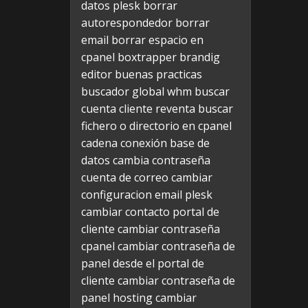
datos plesk
borrar
autorespondedor
borrar
email
borrar espacio en
cpanel
boxtrapper
brandig
editor
buenas practicas
buscador global whm
buscar
cuenta cliente reventa
buscar
fichero o directorio en cpanel
cadena conexión base de
datos
cambia contraseña
cuenta de correo
cambiar
configuracion email plesk
cambiar contacto portal de
cliente
cambiar contraseña
cpanel
cambiar contraseña de
panel desde el portal de
cliente
cambiar contraseña de
panel hosting
cambiar