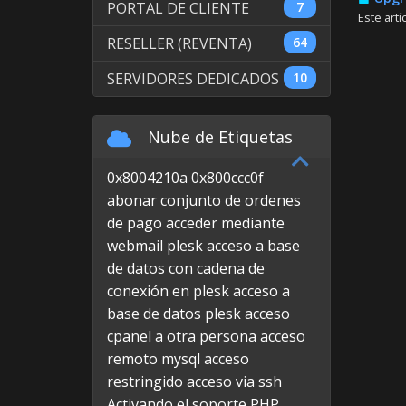
PORTAL DE CLIENTE
7
Este art
RESELLER (REVENTA)
64
SERVIDORES DEDICADOS
10
Nube de Etiquetas
0x8004210a
0x800ccc0f
abonar conjunto de ordenes
de pago
acceder mediante
webmail plesk
acceso a base
de datos con cadena de
conexión en plesk
acceso a
base de datos plesk
acceso
cpanel a otra persona
acceso
remoto mysql
acceso
restringido
acceso via ssh
Activando el soporte PHP