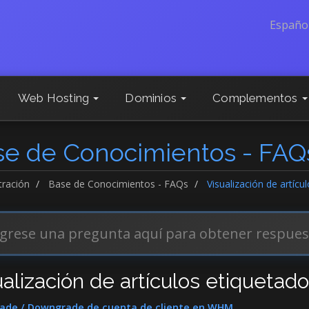
Españo
Web Hosting
Dominios
Complementos
se de Conocimientos - FAQ
tración
Base de Conocimientos - FAQs
Visualización de artíc
ualización de artículos etiquetad
ade / Downgrade de cuenta de cliente en WHM