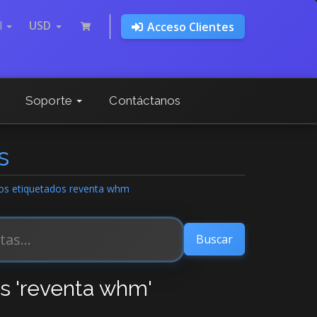
l
USD
Acceso Clientes
Soporte
Contáctanos
s
ulos etiquetados reventa whm
os 'reventa whm'