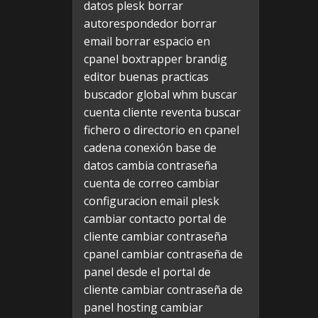
datos plesk
borrar
autorespondedor
borrar
email
borrar espacio en
cpanel
boxtrapper
brandig
editor
buenas practicas
buscador global whm
buscar
cuenta cliente reventa
buscar
fichero o directorio en cpanel
cadena conexión base de
datos
cambia contraseña
cuenta de correo
cambiar
configuracion email plesk
cambiar contacto portal de
cliente
cambiar contraseña
cpanel
cambiar contraseña de
panel desde el portal de
cliente
cambiar contraseña de
panel hosting
cambiar