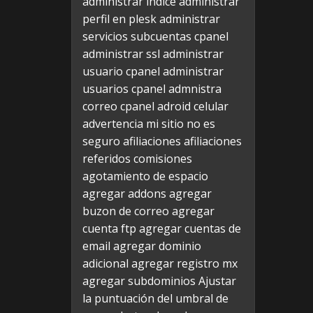
administrar indice
administrar
perfil en plesk
administrar
servicios subcuentas cpanel
administrar ssl
administrar
usuario cpanel
administrar
usuarios cpanel
admnistra
correo cpanel
adroid celular
advertencia mi sitio no es
seguro
afiliaciones
afiliaciones
referidos comisiones
agotamiento de espacio
agregar addons
agregar
buzon de correo
agregar
cuenta ftp
agregar cuentas de
email
agregar dominio
adicional
agregar registro mx
agregar subdominios
Ajustar
la puntuación del umbral de