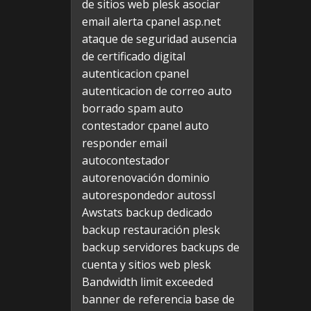
de sitios web plesk
asociar
email alerta cpanel
asp.net
ataque de seguridad
ausencia
de certificado digital
autenticacion cpanel
autenticacion de correo
auto
borrado spam
auto
contestador cpanel
auto
responder email
autocontestador
autorenovación dominio
autorespondedor
autossl
Awstats
backup dedicado
backup restauración plesk
backup servidores
backups de
cuenta y sitios web plesk
Bandwidth limit exceeded
banner de referencia
base de