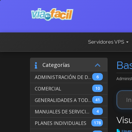
Servidores VPS
Ba
Categorías
ADMINISTRACIÓN DE DOMINIOS INTERNACIONALES
6
Adminis
COMERCIAL
10
GENERALIDADES A TODOS LOS SERVICIOS
41
MANUALES DE SERVICIO DE WEB HOSTING
4
Vis
PLANES INDIVIDUALES
178
Upgr