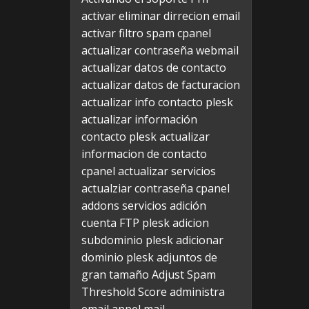
activar eliminar dirrecion email
activar filtro spam cpanel
actualizar contraseña webmail
actualizar datos de contacto
actualizar datos de facturacion
actualizar info contacto plesk
actualizar información
contacto plesk
actualizar
informacion de contacto
cpanel
actualizar servicios
actualziar contraseña cpanel
addons servicios
adición
cuenta FTP plesk
adicion
subdominio plesk
adicionar
dominio plesk
adjuntos de
gran tamaño
Adjust Spam
Threshold Score
administra