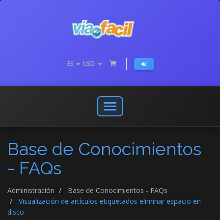
ES
USD
Abrir
o
cerrar
Base de Conocimientos
menú
de
- FAQs
navegación
Administración
Base de Conocimientos - FAQs
Visualización de artículos etiquetados eliminar espacio en
disco