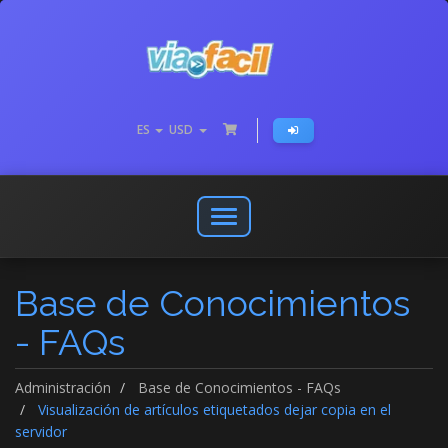
ES
USD
Abrir
o
cerrar
Base de Conocimientos
menú
de
- FAQs
navegación
Administración
Base de Conocimientos - FAQs
Visualización de artículos etiquetados dejar copia en el
servidor