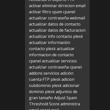
activar eliminar dirrecion email
activar filtro spam cpanel
actualizar contraseña webmail
actualizar datos de contacto
actualizar datos de facturacion
actualizar info contacto plesk
actualizar información
contacto plesk
actualizar
informacion de contacto
cpanel
actualizar servicios
actualziar contraseña cpanel
addons servicios
adición
cuenta FTP plesk
adicion
subdominio plesk
adicionar
dominio plesk
adjuntos de
gran tamaño
Adjust Spam
Threshold Score
administra