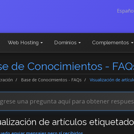
Españo
Web Hosting
Dominios
Complementos
se de Conocimientos - FAQ
tración
Base de Conocimientos - FAQs
Visualización de artícu
alización de artículos etiquetados
edo enviar mensajes pero sí recibirlos