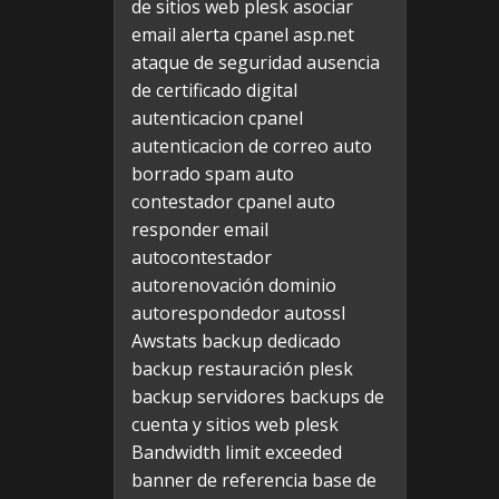
de sitios web plesk
asociar
email alerta cpanel
asp.net
ataque de seguridad
ausencia
de certificado digital
autenticacion cpanel
autenticacion de correo
auto
borrado spam
auto
contestador cpanel
auto
responder email
autocontestador
autorenovación dominio
autorespondedor
autossl
Awstats
backup dedicado
backup restauración plesk
backup servidores
backups de
cuenta y sitios web plesk
Bandwidth limit exceeded
banner de referencia
base de