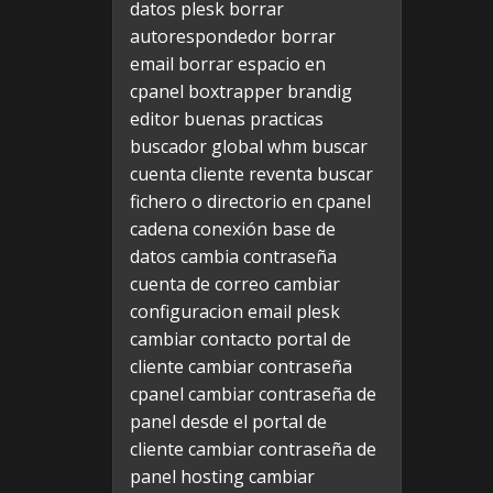
datos plesk
borrar
autorespondedor
borrar
email
borrar espacio en
cpanel
boxtrapper
brandig
editor
buenas practicas
buscador global whm
buscar
cuenta cliente reventa
buscar
fichero o directorio en cpanel
cadena conexión base de
datos
cambia contraseña
cuenta de correo
cambiar
configuracion email plesk
cambiar contacto portal de
cliente
cambiar contraseña
cpanel
cambiar contraseña de
panel desde el portal de
cliente
cambiar contraseña de
panel hosting
cambiar