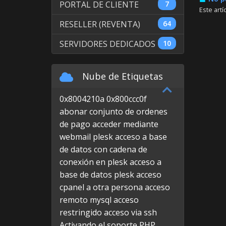
PORTAL DE CLIENTE
7
Este artí
RESELLER (REVENTA)
64
SERVIDORES DEDICADOS
10
Nube de Etiquetas
0x8004210a
0x800ccc0f
abonar conjunto de ordenes
de pago
acceder mediante
webmail plesk
acceso a base
de datos con cadena de
conexión en plesk
acceso a
base de datos plesk
acceso
cpanel a otra persona
acceso
remoto mysql
acceso
restringido
acceso via ssh
Activando el soporte PHP