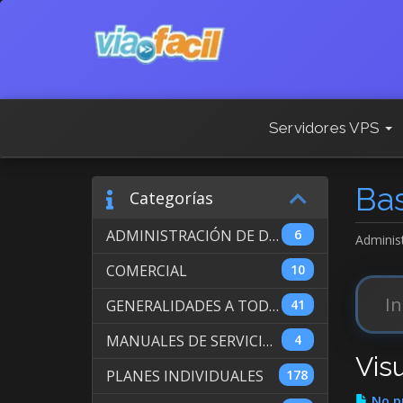
Servidores VPS
Ba
Categorías
ADMINISTRACIÓN DE DOMINIOS INTERNACIONALES
6
Adminis
COMERCIAL
10
GENERALIDADES A TODOS LOS SERVICIOS
41
MANUALES DE SERVICIO DE WEB HOSTING
4
Visu
PLANES INDIVIDUALES
178
No pu