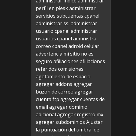
administrar indice
administrar
perfil en plesk
administrar
servicios subcuentas cpanel
administrar ssl
administrar
usuario cpanel
administrar
usuarios cpanel
admnistra
correo cpanel
adroid celular
advertencia mi sitio no es
seguro
afiliaciones
afiliaciones
referidos comisiones
agotamiento de espacio
agregar addons
agregar
buzon de correo
agregar
cuenta ftp
agregar cuentas de
email
agregar dominio
adicional
agregar registro mx
agregar subdominios
Ajustar
la puntuación del umbral de