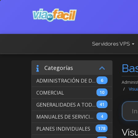
Servidores VPS
Ba
Categorías
ADMINISTRACIÓN DE DOMINIOS INTERNACIONALES
6
Adminis
Visua
COMERCIAL
10
GENERALIDADES A TODOS LOS SERVICIOS
41
MANUALES DE SERVICIO DE WEB HOSTING
4
PLANES INDIVIDUALES
178
Vis