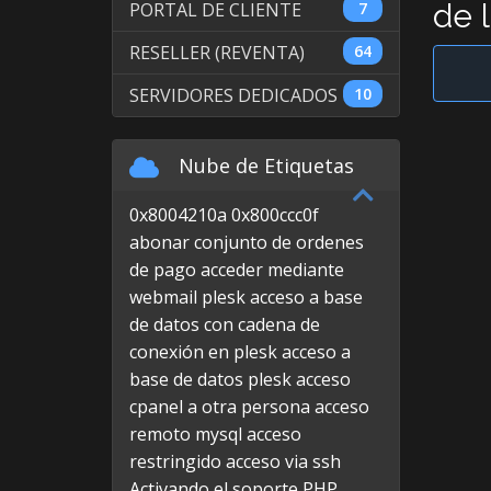
de 
PORTAL DE CLIENTE
7
RESELLER (REVENTA)
64
SERVIDORES DEDICADOS
10
Nube de Etiquetas
0x8004210a
0x800ccc0f
abonar conjunto de ordenes
de pago
acceder mediante
webmail plesk
acceso a base
de datos con cadena de
conexión en plesk
acceso a
base de datos plesk
acceso
cpanel a otra persona
acceso
remoto mysql
acceso
restringido
acceso via ssh
Activando el soporte PHP