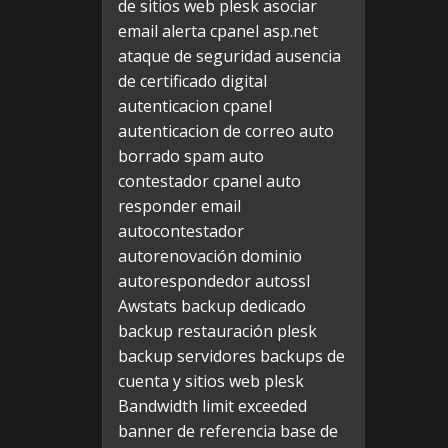
de sitios web plesk
asociar
email alerta cpanel
asp.net
ataque de seguridad
ausencia
de certificado digital
autenticacion cpanel
autenticacion de correo
auto
borrado spam
auto
contestador cpanel
auto
responder email
autocontestador
autorenovación dominio
autorespondedor
autossl
Awstats
backup dedicado
backup restauración plesk
backup servidores
backups de
cuenta y sitios web plesk
Bandwidth limit exceeded
banner de referencia
base de