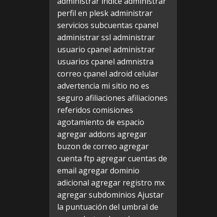
administrar indice
administrar
perfil en plesk
administrar
servicios subcuentas cpanel
administrar ssl
administrar
usuario cpanel
administrar
usuarios cpanel
admnistra
correo cpanel
adroid celular
advertencia mi sitio no es
seguro
afiliaciones
afiliaciones
referidos comisiones
agotamiento de espacio
agregar addons
agregar
buzon de correo
agregar
cuenta ftp
agregar cuentas de
email
agregar dominio
adicional
agregar registro mx
agregar subdominios
Ajustar
la puntuación del umbral de