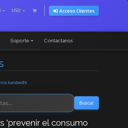
l
USD
Acceso Clientes
Soporte
Contáctanos
s
encia bandwidht
os 'prevenir el consumo