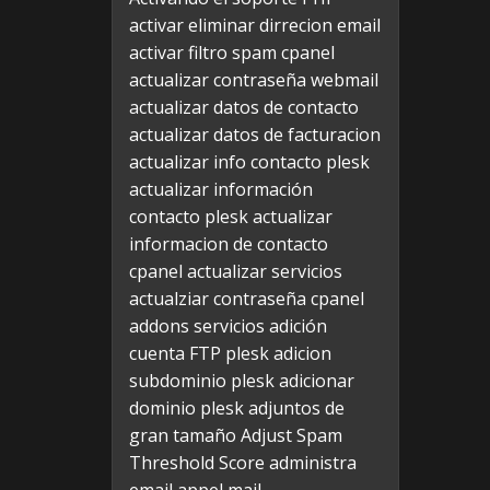
activar eliminar dirrecion email
activar filtro spam cpanel
actualizar contraseña webmail
actualizar datos de contacto
actualizar datos de facturacion
actualizar info contacto plesk
actualizar información
contacto plesk
actualizar
informacion de contacto
cpanel
actualizar servicios
actualziar contraseña cpanel
addons servicios
adición
cuenta FTP plesk
adicion
subdominio plesk
adicionar
dominio plesk
adjuntos de
gran tamaño
Adjust Spam
Threshold Score
administra