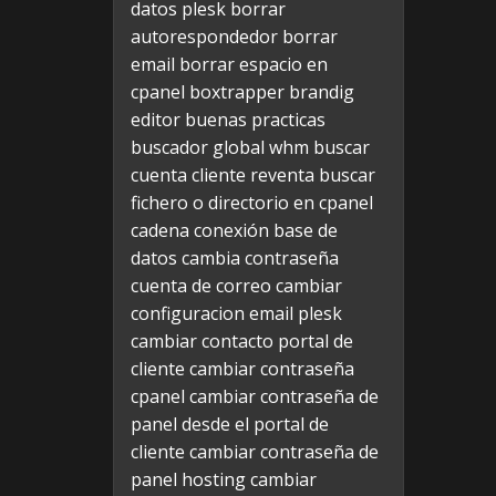
datos plesk
borrar
autorespondedor
borrar
email
borrar espacio en
cpanel
boxtrapper
brandig
editor
buenas practicas
buscador global whm
buscar
cuenta cliente reventa
buscar
fichero o directorio en cpanel
cadena conexión base de
datos
cambia contraseña
cuenta de correo
cambiar
configuracion email plesk
cambiar contacto portal de
cliente
cambiar contraseña
cpanel
cambiar contraseña de
panel desde el portal de
cliente
cambiar contraseña de
panel hosting
cambiar