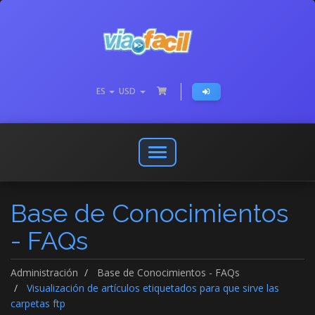
ES
USD
Abrir
o
cerrar
Base de Conocimientos
menú
de
- FAQs
navegación
Administración
Base de Conocimientos - FAQs
Visualización de artículos etiquetados para que sirve las
carpetas ftp