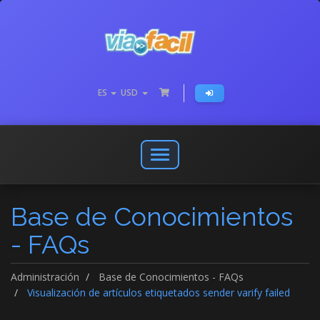
ES
USD
Abrir
o
cerrar
Base de Conocimientos
menú
de
- FAQs
navegación
Administración
Base de Conocimientos - FAQs
Visualización de artículos etiquetados sender varify failed