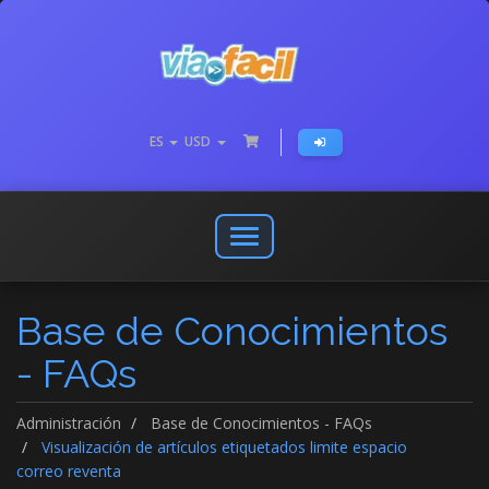
ES
USD
Abrir
o
cerrar
Base de Conocimientos
menú
de
- FAQs
navegación
Administración
Base de Conocimientos - FAQs
Visualización de artículos etiquetados limite espacio
correo reventa