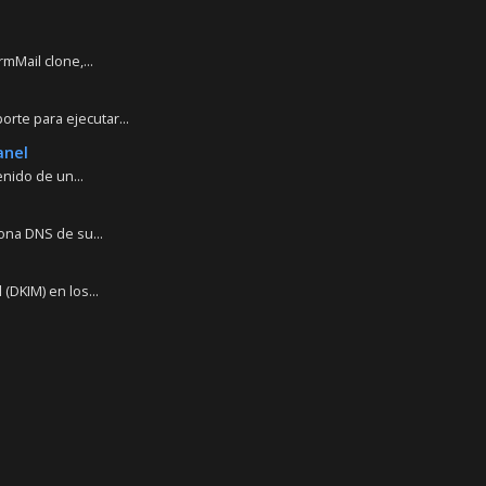
mMail clone,...
te para ejecutar...
anel
nido de un...
ona DNS de su...
DKIM) en los...