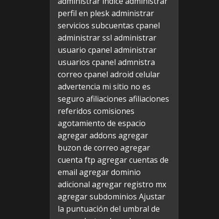
administrar indice
administrar
perfil en plesk
administrar
servicios subcuentas cpanel
administrar ssl
administrar
usuario cpanel
administrar
usuarios cpanel
admnistra
correo cpanel
adroid celular
advertencia mi sitio no es
seguro
afiliaciones
afiliaciones
referidos comisiones
agotamiento de espacio
agregar addons
agregar
buzon de correo
agregar
cuenta ftp
agregar cuentas de
email
agregar dominio
adicional
agregar registro mx
agregar subdominios
Ajustar
la puntuación del umbral de