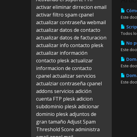
activar eliminar dirrecion email
Cómo 
activar filtro spam cpanel
Este doc
actualizar contraseña webmail
Scrip
actualizar datos de contacto
Todos lo
actualizar datos de facturacion
No pu
actualizar info contacto plesk
Este doc
actualizar información
Domai
contacto plesk
actualizar
Este doc
informacion de contacto
cpanel
actualizar servicios
Domai
Este doc
actualziar contraseña cpanel
addons servicios
adición
cuenta FTP plesk
adicion
subdominio plesk
adicionar
dominio plesk
adjuntos de
gran tamaño
Adjust Spam
Threshold Score
administra