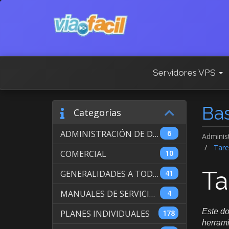
Servidores VPS
Ba
Categorías
ADMINISTRACIÓN DE DOMINIOS INTERNACIONALES
6
Adminis
Tare
COMERCIAL
10
Ta
GENERALIDADES A TODOS LOS SERVICIOS
41
MANUALES DE SERVICIO DE WEB HOSTING
4
Este do
PLANES INDIVIDUALES
178
herrami