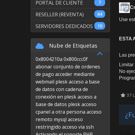
PORTAL DE CLIENTE
7
C
RESELLER (REVENTA)
64
Use est
SERVIDORES DEDICADOS
10
ESTA 
Nube de Etiquetas
Las pre
0x8004210a
0x800ccc0f
Limitar
abonar conjunto de ordenes
No ejec
de pago
acceder mediante
Program
webmail plesk
acceso a base
de datos con cadena de
37 L
conexión en plesk
acceso a
base de datos plesk
acceso
cpanel a otra persona
acceso
¿Fu
remoto mysql
acceso
restringido
acceso via ssh
Artí
Activando el soporte PHP