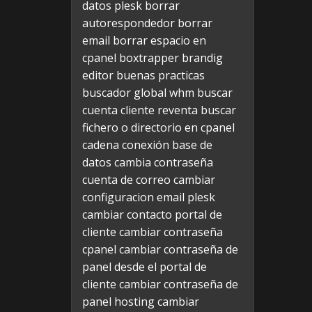
datos plesk
borrar
autorespondedor
borrar
email
borrar espacio en
cpanel
boxtrapper
brandig
editor
buenas practicas
buscador global whm
buscar
cuenta cliente reventa
buscar
fichero o directorio en cpanel
cadena conexión base de
datos
cambia contraseña
cuenta de correo
cambiar
configuracion email plesk
cambiar contacto portal de
cliente
cambiar contraseña
cpanel
cambiar contraseña de
panel desde el portal de
cliente
cambiar contraseña de
panel hosting
cambiar