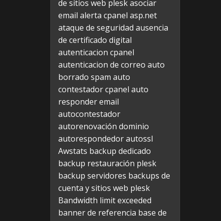
de sitios web plesk
asociar
email alerta cpanel
asp.net
ataque de seguridad
ausencia
de certificado digital
autenticacion cpanel
autenticacion de correo
auto
borrado spam
auto
contestador cpanel
auto
responder email
autocontestador
autorenovación dominio
autorespondedor
autossl
Awstats
backup dedicado
backup restauración plesk
backup servidores
backups de
cuenta y sitios web plesk
Bandwidth limit exceeded
banner de referencia
base de