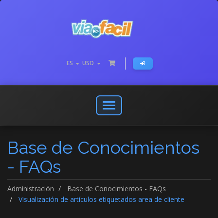
ES
USD
Abrir
o
cerrar
Base de Conocimientos
menú
de
- FAQs
navegación
Administración
Base de Conocimientos - FAQs
Visualización de artículos etiquetados area de cliente