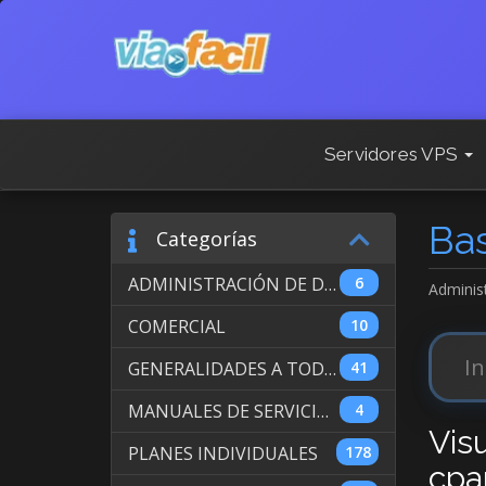
Servidores VPS
Ba
Categorías
ADMINISTRACIÓN DE DOMINIOS INTERNACIONALES
6
Adminis
COMERCIAL
10
GENERALIDADES A TODOS LOS SERVICIOS
41
MANUALES DE SERVICIO DE WEB HOSTING
4
Vis
PLANES INDIVIDUALES
178
cpa