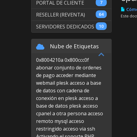
PORTAL DE CLIENTE
7
Cómo 
RESELLER (REVENTA)
64
Este doc
SERVIDORES DEDICADOS
10
Nube de Etiquetas
0x8004210a
0x800ccc0f
abonar conjunto de ordenes
de pago
acceder mediante
webmail plesk
acceso a base
de datos con cadena de
conexión en plesk
acceso a
base de datos plesk
acceso
cpanel a otra persona
acceso
remoto mysql
acceso
restringido
acceso via ssh
Activando el soporte PHP