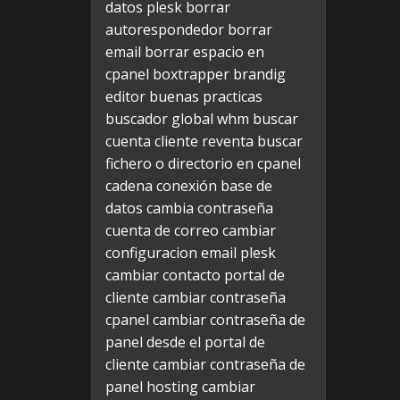
datos plesk
borrar
autorespondedor
borrar
email
borrar espacio en
cpanel
boxtrapper
brandig
editor
buenas practicas
buscador global whm
buscar
cuenta cliente reventa
buscar
fichero o directorio en cpanel
cadena conexión base de
datos
cambia contraseña
cuenta de correo
cambiar
configuracion email plesk
cambiar contacto portal de
cliente
cambiar contraseña
cpanel
cambiar contraseña de
panel desde el portal de
cliente
cambiar contraseña de
panel hosting
cambiar