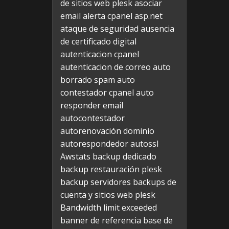
de sitios web plesk
asociar
email alerta cpanel
asp.net
ataque de seguridad
ausencia
de certificado digital
autenticacion cpanel
autenticacion de correo
auto
borrado spam
auto
contestador cpanel
auto
responder email
autocontestador
autorenovación dominio
autorespondedor
autossl
Awstats
backup dedicado
backup restauración plesk
backup servidores
backups de
cuenta y sitios web plesk
Bandwidth limit exceeded
banner de referencia
base de