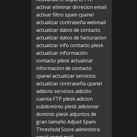
activar eliminar dirrecion email
activar filtro spam cpanel
actualizar contraseña webmail
actualizar datos de contacto
actualizar datos de facturacion
actualizar info contacto plesk
actualizar información
contacto plesk
actualizar
informacion de contacto
cpanel
actualizar servicios
actualziar contraseña cpanel
addons servicios
adición
cuenta FTP plesk
adicion
subdominio plesk
adicionar
dominio plesk
adjuntos de
gran tamaño
Adjust Spam
Threshold Score
administra