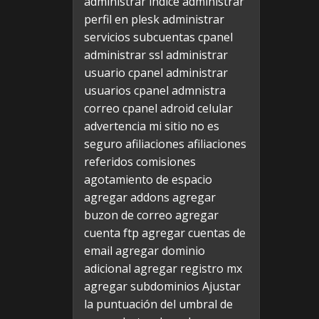
administrar indice
administrar
perfil en plesk
administrar
servicios subcuentas cpanel
administrar ssl
administrar
usuario cpanel
administrar
usuarios cpanel
admnistra
correo cpanel
adroid celular
advertencia mi sitio no es
seguro
afiliaciones
afiliaciones
referidos comisiones
agotamiento de espacio
agregar addons
agregar
buzon de correo
agregar
cuenta ftp
agregar cuentas de
email
agregar dominio
adicional
agregar registro mx
agregar subdominios
Ajustar
la puntuación del umbral de