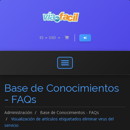
ES
USD
Abrir
o
cerrar
Base de Conocimientos
menú
de
- FAQs
navegación
Administración
Base de Conocimientos - FAQs
Visualización de artículos etiquetados eliminar virus del
servicio