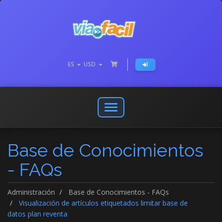
ES
USD
Abrir
o
cerrar
Base de Conocimientos
menú
de
- FAQs
navegación
Administración
Base de Conocimientos - FAQs
Visualización de artículos etiquetados limitar base de
datos plan reventa