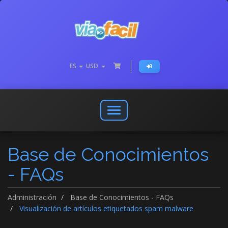
ES
USD
Abrir
o
cerrar
Base de Conocimientos
menú
de
- FAQs
navegación
Administración
Base de Conocimientos - FAQs
Visualización de artículos etiquetados spam malware