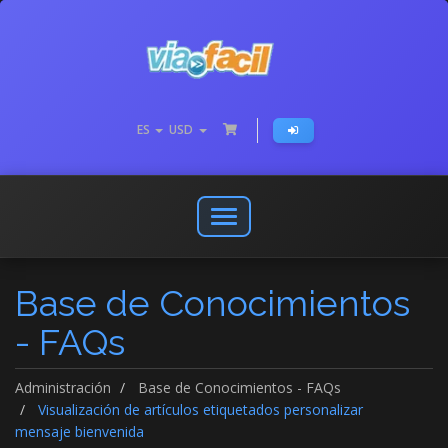
ES
USD
Abrir
o
cerrar
Base de Conocimientos
menú
de
- FAQs
navegación
Administración
Base de Conocimientos - FAQs
Visualización de artículos etiquetados personalizar
mensaje bienvenida