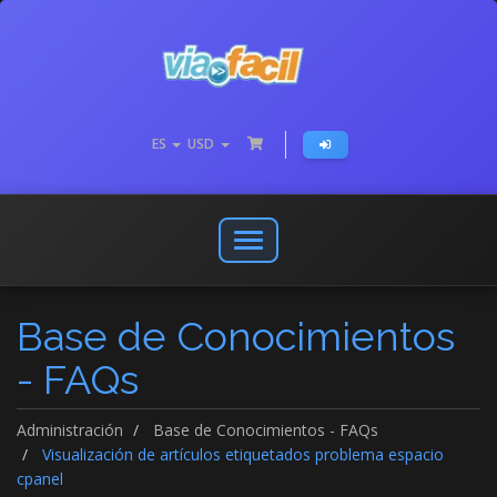
ES
USD
Abrir
o
cerrar
Base de Conocimientos
menú
de
- FAQs
navegación
Administración
Base de Conocimientos - FAQs
Visualización de artículos etiquetados problema espacio
cpanel