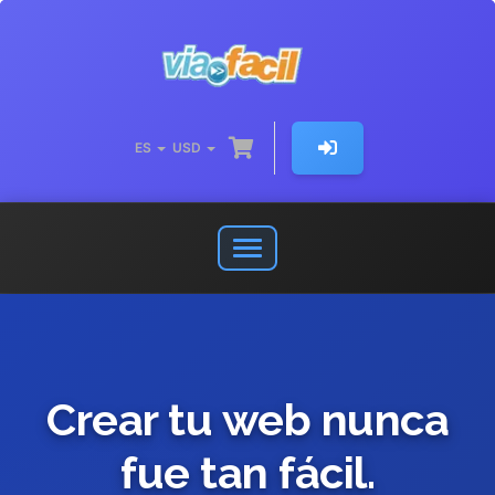
ES
USD
Abrir
o
cerrar
menú
de
navegación
Crear tu web nunca
fue tan fácil.