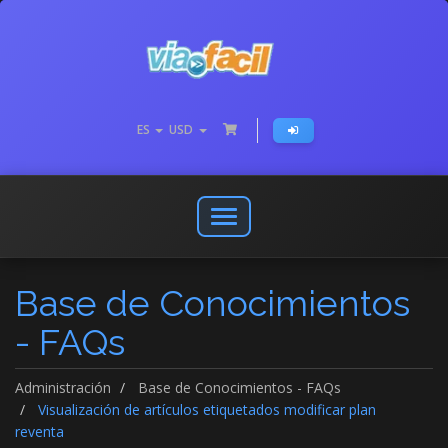
ES
USD
Abrir
o
cerrar
Base de Conocimientos
menú
de
- FAQs
navegación
Administración
Base de Conocimientos - FAQs
Visualización de artículos etiquetados modificar plan
reventa