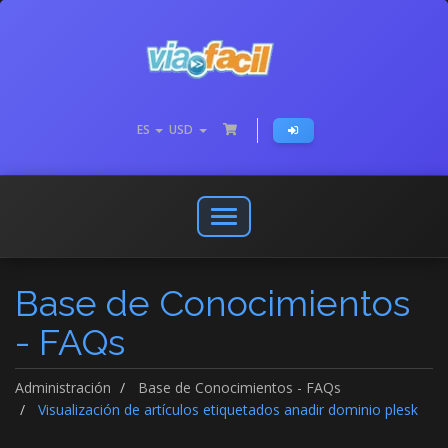
ES
USD
Abrir
o
cerrar
Base de Conocimientos
menú
de
- FAQs
navegación
Administración
Base de Conocimientos - FAQs
Visualización de artículos etiquetados anadir dominio plesk