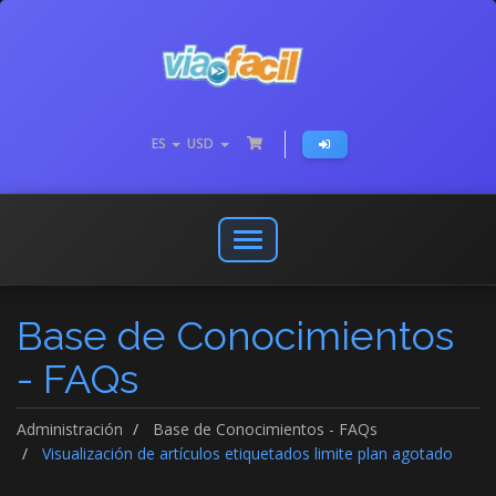
ES
USD
Abrir
o
cerrar
Base de Conocimientos
menú
de
- FAQs
navegación
Administración
Base de Conocimientos - FAQs
Visualización de artículos etiquetados limite plan agotado